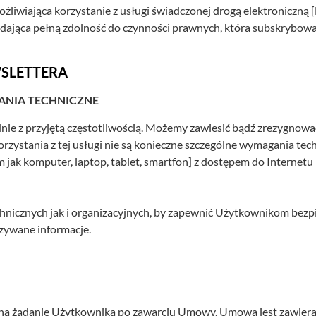
liwiająca korzystanie z usługi świadczonej drogą elektroniczną [
adająca pełną zdolność do czynności prawnych, która subskrybowa
WSLETTERA
ANIA TECHNICZNE
ie z przyjętą częstotliwością. Możemy zawiesić bądź zrezygnować
korzystania z tej usługi nie są konieczne szczególne wymagania tec
jak komputer, laptop, tablet, smartfon] z dostępem do Internetu
hnicznych jak i organizacyjnych, by zapewnić Użytkownikom bezpie
zywane informacje.
 na żądanie Użytkownika po zawarciu Umowy. Umowa jest zawieran