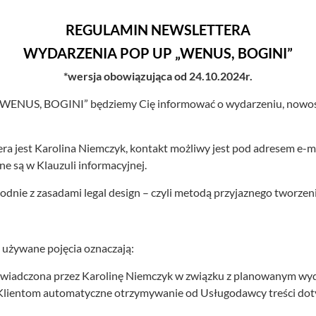
REGULAMIN NEWSLETTERA
WYDARZENIA POP UP „WENUS, BOGINI”
*wersja obowiązująca od 24.10.2024r.
ENUS, BOGINI” będziemy Cię informować o wydarzeniu, nowościa
a jest Karolina Niemczyk, kontakt możliwy jest pod adresem e-m
 są w Klauzuli informacyjnej.
odnie z zasadami legal design – czyli metodą przyjaznego tworzen
j używane pojęcia oznaczają:
 świadczona przez Karolinę Niemczyk w związku z planowanym 
j Klientom automatyczne otrzymywanie od Usługodawcy treści dot