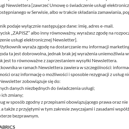
ugi Newslettera [zawrzeć Umowę o świadczenie usługi elektronicz
ostępnianego w Serwisie, albo w trakcie składania zamawiania, po
ik podaje wyłącznie następujące dane: imię, adres e-mail.
rzycisk „ZAPISZ” albo inny równoważny, wyrażasz zgodę na rozpocz
nie usługi elektronicznej Newsletter].
 Użytkownik wyraża zgodę na dostarczanie mu informacji marketi
oda ta jest dobrowolna, jednak brak jej wyrażenia uniemożliwia
ak jest to równoważne z zaprzestaniem wysyłki Newslettera.
ownika w ramach Newslettera zawiera w szczególności: informacj
mości oraz informację o możliwości i sposobie rezygnacji z usług n
 Newsletter zobowiązuje się do:
nych danych niezbędnych do świadczenia usługi;
 ich zmiany;
ług w sposób zgodny z przepisami obowiązującego prawa oraz nie 
 także z przyjętymi w tym zakresie zwyczajami i zasadami współż
rakterze bezprawnym.
ABRICS