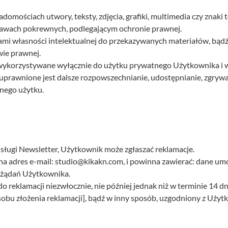
omościach utwory, teksty, zdjęcia, grafiki, multimedia czy znak
prawach pokrewnych, podlegającym ochronie prawnej.
mi własności intelektualnej do przekazywanych materiałów, bądź
wie prawnej.
wykorzystywane wyłącznie do użytku prywatnego Użytkownika i 
euprawnione jest dalsze rozpowszechnianie, udostępnianie, zgrywa
nego użytku.
usługi Newsletter, Użytkownik może zgłaszać reklamacje.
a adres e-mail:
studio@kikakn.com
, i powinna zawierać: dane umo
e żądań Użytkownika.
 reklamacji niezwłocznie, nie później jednak niż w terminie 14 dni 
sobu złożenia reklamacji], bądź w inny sposób, uzgodniony z Użyt