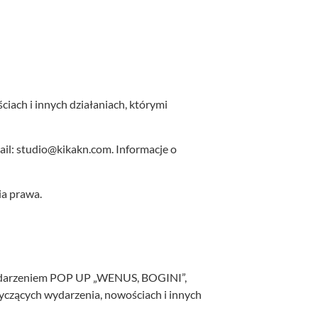
ch i innych działaniach, którymi
ail:
studio@kikakn.com
. Informacje o
ia prawa.
wydarzeniem POP UP „WENUS, BOGINI”,
yczących wydarzenia, nowościach i innych