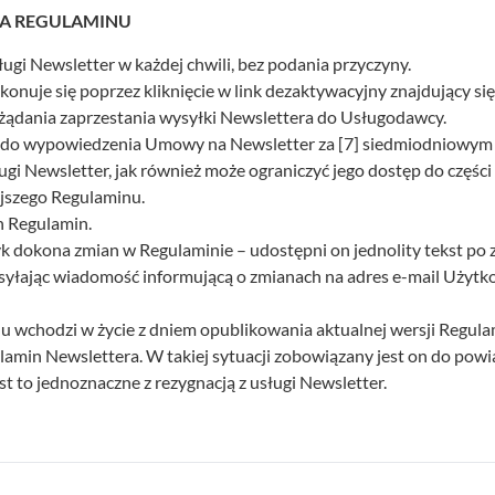
A REGULAMINU
gi Newsletter w każdej chwili, bez podania przyczyny.
nuje się poprzez kliknięcie w link dezaktywacyjny znajdujący się 
żądania zaprzestania wysyłki Newslettera do Usługodawcy.
a do wypowiedzenia Umowy na Newsletter za [7] siedmiodniowy
ugi Newsletter, jak również może ograniczyć jego dostęp do części
ejszego Regulaminu.
n Regulamin.
 dokona zmian w Regulaminie – udostępni on jednolity tekst po 
esyłając wiadomość informującą o zmianach na adres e-mail Użytko
 wchodzi w życie z dniem opublikowania aktualnej wersji Regul
amin Newslettera. W takiej sytuacji zobowiązany jest on do pow
t to jednoznaczne z rezygnacją z usługi Newsletter.